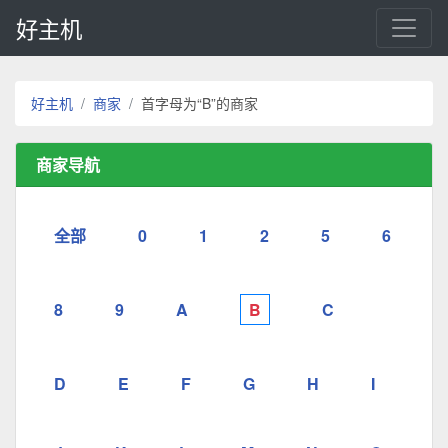
好主机
好主机
商家
首字母为“B”的商家
商家导航
全部
0
1
2
5
6
8
9
A
B
C
D
E
F
G
H
I