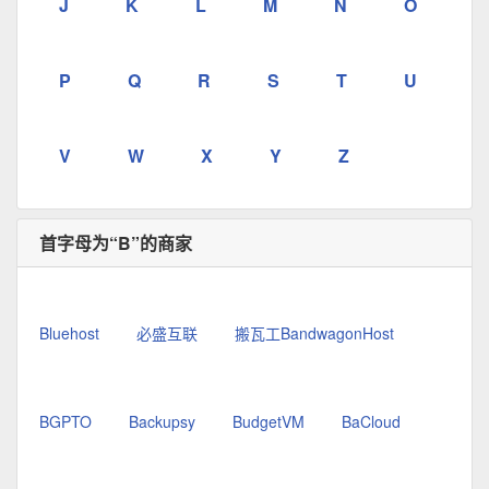
J
K
L
M
N
O
P
Q
R
S
T
U
V
W
X
Y
Z
首字母为“B”的商家
Bluehost
必盛互联
搬瓦工BandwagonHost
BGPTO
Backupsy
BudgetVM
BaCloud