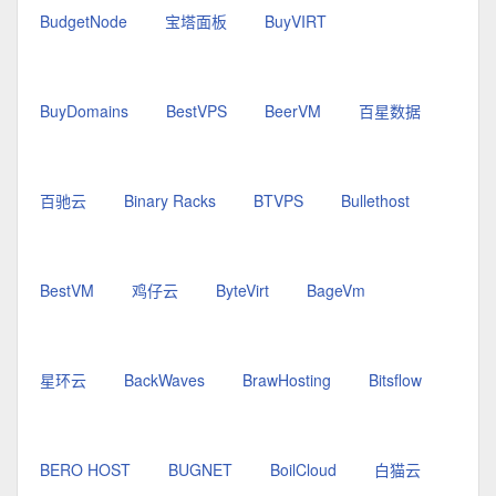
BudgetNode
宝塔面板
BuyVIRT
BuyDomains
BestVPS
BeerVM
百星数据
百驰云
Binary Racks
BTVPS
Bullethost
BestVM
鸡仔云
ByteVirt
BageVm
星环云
BackWaves
BrawHosting
Bitsflow
BERO HOST
BUGNET
BoilCloud
白猫云