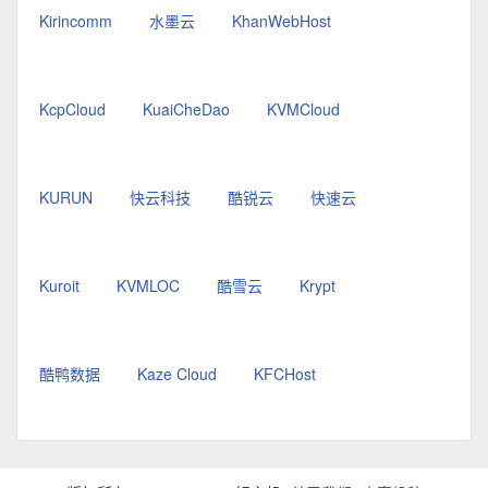
Kirincomm
水墨云
KhanWebHost
KcpCloud
KuaiCheDao
KVMCloud
KURUN
快云科技
酷锐云
快速云
Kuroit
KVMLOC
酷雪云
Krypt
酷鸭数据
Kaze Cloud
KFCHost