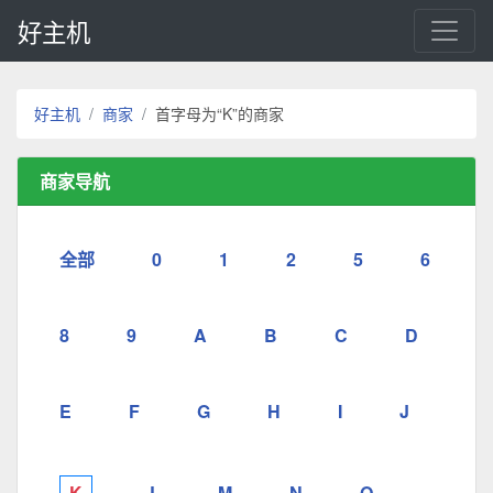
好主机
好主机
商家
首字母为“K”的商家
商家导航
全部
0
1
2
5
6
8
9
A
B
C
D
E
F
G
H
I
J
K
L
M
N
O