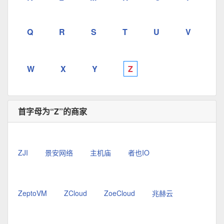
Q
R
S
T
U
V
W
X
Y
Z
首字母为“Z”的商家
ZJI
景安网络
主机庙
者也IO
ZeptoVM
ZCloud
ZoeCloud
兆赫云