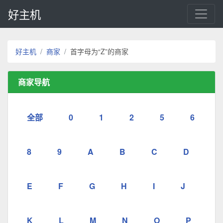
好主机
好主机
商家
首字母为“Z”的商家
商家导航
全部
0
1
2
5
6
8
9
A
B
C
D
E
F
G
H
I
J
K
L
M
N
O
P