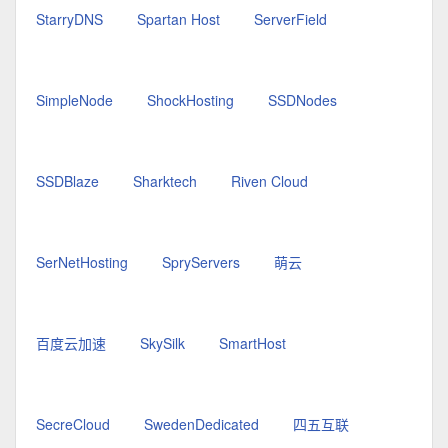
StarryDNS
Spartan Host
ServerField
SimpleNode
ShockHosting
SSDNodes
SSDBlaze
Sharktech
Riven Cloud
SerNetHosting
SpryServers
萌云
百度云加速
SkySilk
SmartHost
SecreCloud
SwedenDedicated
四五互联