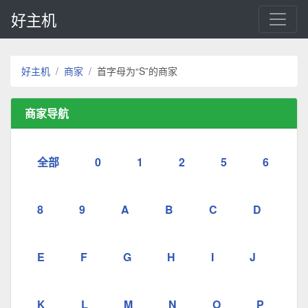
好主机
好主机
商家
首字母为“S”的商家
商家导航
全部
0
1
2
5
6
8
9
A
B
C
D
E
F
G
H
I
J
K
L
M
N
O
P