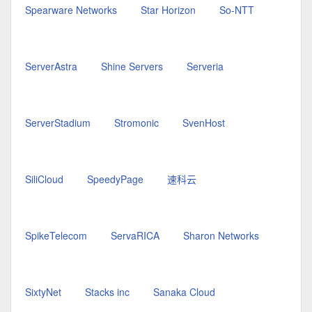
Spearware Networks
Star Horizon
So-NTT
ServerAstra
Shine Servers
Serveria
ServerStadium
Stromonic
SvenHost
SiliCloud
SpeedyPage
速科云
SpikeTelecom
ServaRICA
Sharon Networks
SixtyNet
Stacks inc
Sanaka Cloud