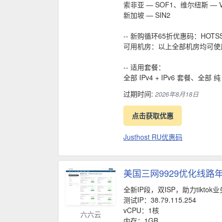
索非亚 — SOF1、维尔纽斯 — V
新加坡 — SIN2
-- 新购循环65折优惠码：HOTSS
可用机房：以上全部机房均可使
-- 适用套餐：
全部 IPv4 + IPv6 套餐、全部 纯
过期时间:
2026年8月18日
点击获取优惠
Justhost RU优惠码
美国三网9929优化线路年
全新IP段，双ISP，助力tiktok
测试IP：38.79.115.254
vCPU：1核
六六云
内存：1GB