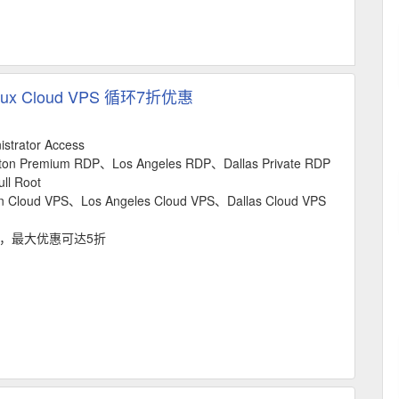
nux Cloud VPS 循环7折优惠
strator Access
ston Premium RDP、Los Angeles RDP、Dallas Private RDP
ll Root
n Cloud VPS、Los Angeles Cloud VPS、Dallas Cloud VPS
折，最大优惠可达5折