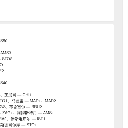
S50
AMS3
 STO2
O1
F2
S40
1、芝加哥 — CHI1
TO1、马德里 — MAD1、MAD2
RG2、布鲁塞尔 — BRU2
 ZAG1、阿姆斯特丹 — AMS1
RA2、伊斯坦布尔 — IST1
、斯德哥尔摩 — STO1