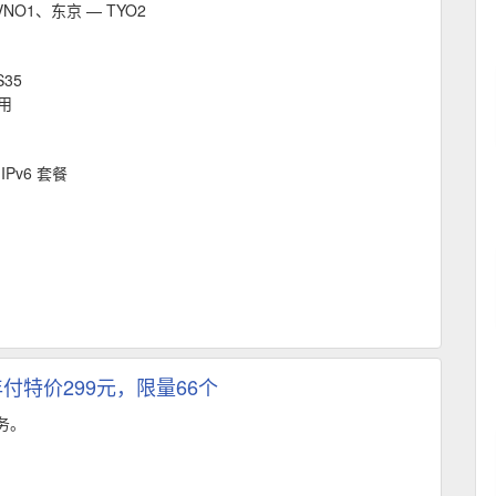
NO1、东京 — TYO2
35
用
 IPv6 套餐
付特价299元，限量66个
业务。