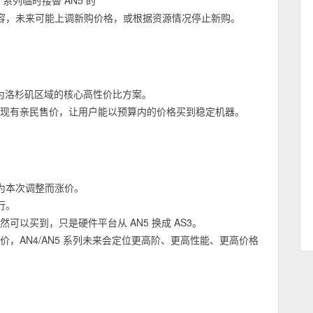
两个系列临时接替 AN5 的
容，未来可能上调新购价格，或根据资源情况停止新购。
作为洛杉矶区域的核心高性价比方案。
维持现有亲民售价，让用户能以预算内的价格买到稳定机器。
）
为本次调整而涨价。
行。
来依然可以买到，只是硬件平台从 AN5 换成 AS3。
价，AN4/AN5 系列未来会定位更高阶、更高性能、更高价格