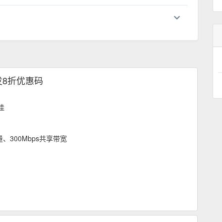
首发8折优惠码
佳
量、300Mbps共享带宽