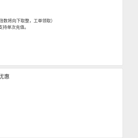
50倍数将向下取整，工单领取）
只支持单次充值。
 优惠