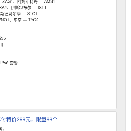
 ZAG1、阿姆斯特丹 — AMS1
RA2、伊斯坦布尔 — IST1
、斯德哥尔摩 — STO1
NO1、东京 — TYO2
35
用
 IPv6 套餐
付特价299元，限量66个
业务。