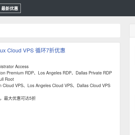
最新优惠
nux Cloud VPS 循环7折优惠
strator Access
ston Premium RDP、Los Angeles RDP、Dallas Private RDP
ll Root
n Cloud VPS、Los Angeles Cloud VPS、Dallas Cloud VPS
折，最大优惠可达5折