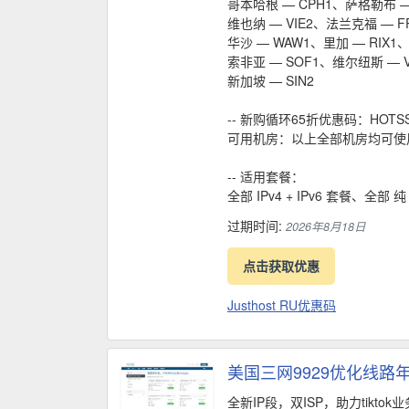
哥本哈根 — CPH1、萨格勒布 —
维也纳 — VIE2、法兰克福 — F
华沙 — WAW1、里加 — RIX1
索非亚 — SOF1、维尔纽斯 — V
新加坡 — SIN2
-- 新购循环65折优惠码：HOTSS
可用机房：以上全部机房均可使
-- 适用套餐：
全部 IPv4 + IPv6 套餐、全部 纯
过期时间:
2026年8月18日
点击获取优惠
Justhost RU优惠码
美国三网9929优化线路年
全新IP段，双ISP，助力tiktok