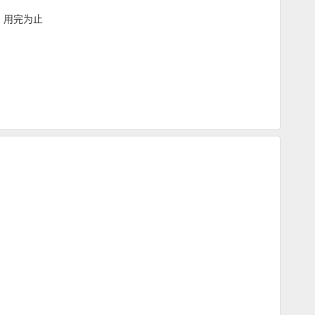
，用完为止
惠