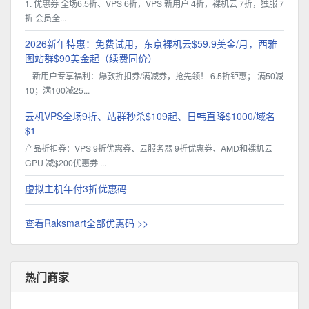
1. 优惠券 全场6.5折、VPS 6折，VPS 新用户 4折，裸机云 7折，独服 7
折 会员全...
2026新年特惠：免费试用，东京裸机云$59.9美金/月，西雅
图站群$90美金起（续费同价）
-- 新用户专享福利：爆款折扣券/满减券，抢先领！ 6.5折钜惠； 满50减
10；满100减25...
云机VPS全场9折、站群秒杀$109起、日韩直降$1000/域名
$1
产品折扣券：VPS 9折优惠券、云服务器 9折优惠券、AMD和裸机云
GPU 减$200优惠券 ...
虚拟主机年付3折优惠码
查看Raksmart全部优惠码 >>
热门商家