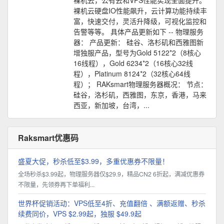
裸机云，公有云和VPS性能实现全面提升。
裸机云硬盘IO性能飙升，云计算功能持续丰
富，快速交付，灵活升降级，可视化监控和
告警等等。 具体产品更新如下 -- 物理服务
器： 产品更新： 硅谷、洛杉矶和西雅图新
增独服产品，型号为Gold 5122*2（8核心
16线程），Gold 6234*2（16核心32线
程），Platinum 8124*2（32核心64线
程）； RAKsmart物理服务器概况： 节点：
硅谷，洛杉矶，西雅图，东京，香港，马来
西亚，新加坡，台湾，...
Raksmart优惠码
盛夏大促，秒杀低至$3.99，多重优惠券不限量！
全场秒杀$3.99起，物理服务器仅$29.9，精品CN2 6折起，满减优惠券
不限量，先领券再下单福利...
世界杯促销活动：VPS低至4折、充值翻倍 、满额返赠、秒杀
续费同价，VPS $2.99起，独服 $49.9起