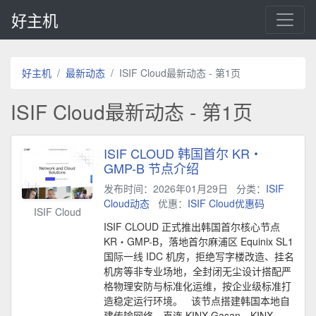
好主机
好主机
最新动态
ISIF Cloud最新动态 - 第1页
ISIF Cloud最新动态 - 第1页
ISIF CLOUD 韩国首尔 KR・
GMP-B 节点介绍
发布时间：2026年01月29日
分类：
ISIF
Cloud动态
优惠：
ISIF Cloud优惠码
ISIF Cloud
ISIF CLOUD 正式推出韩国首尔核心节点
KR・GMP-B，落地首尔麻浦区 Equinix SL1
国际一线 IDC 机房，拒绝写字楼改造、挂名
机房等非专业场地，全封闭无尘设计搭配严
格物理安防与标准化运维，按企业级标准打
造稳定运行环境。 该节点搭建韩国本地自
建传输网络，直连 KINX Gasan、KINX