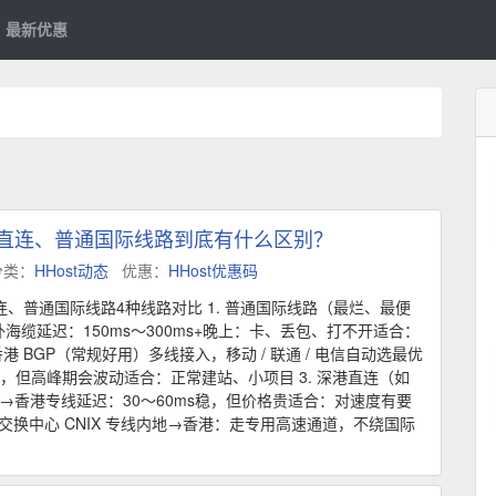
最新优惠
P、直连、普通国际线路到底有什么区别？
分类：
HHost动态
优惠：
HHost优惠码
直连、普通国际线路4种线路对比 1. 普通国际线路（最烂、最便
海缆延迟：150ms～300ms+晚上：卡、丢包、打不开适合：
港 BGP（常规好用）多线接入，移动 / 联通 / 电信自动选最优
稳，但高峰期会波动适合：正常建站、小项目 3. 深港直连（如
圳→香港专线延迟：30～60ms稳，但价格贵适合：对速度有要
级深港交换中心 CNIX 专线内地→香港：走专用高速通道，不绕国际