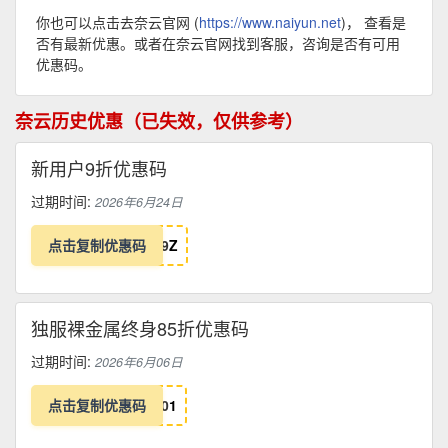
你也可以点击去奈云官网 (
https://www.naiyun.net
)， 查看是
否有最新优惠。或者在奈云官网找到客服，咨询是否有可用
优惠码。
奈云历史优惠（已失效，仅供参考）
新用户9折优惠码
过期时间:
2026年6月24日
点击复制优惠码
9
Z
独服裸金属终身85折优惠码
过期时间:
2026年6月06日
点击复制优惠码
0
1