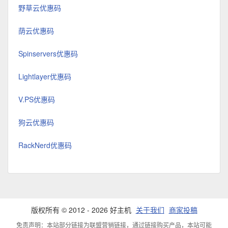
野草云优惠码
荫云优惠码
Spinservers优惠码
Lightlayer优惠码
V.PS优惠码
狗云优惠码
RackNerd优惠码
版权所有 © 2012 - 2026 好主机
关于我们
商家投稿
免责声明：本站部分链接为联盟营销链接，通过链接购买产品，本站可能