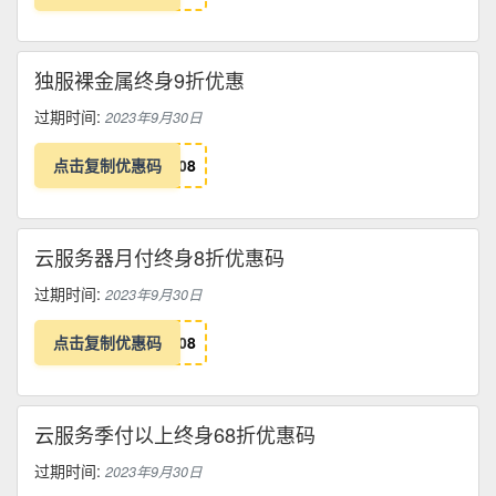
独服裸金属终身9折优惠
过期时间:
2023年9月30日
点击复制优惠码
0
8
云服务器月付终身8折优惠码
过期时间:
2023年9月30日
点击复制优惠码
0
8
云服务季付以上终身68折优惠码
过期时间:
2023年9月30日