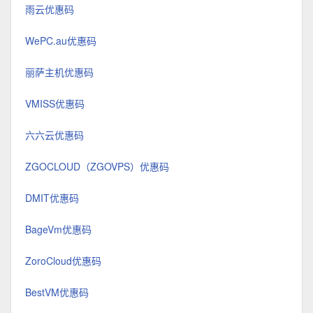
雨云优惠码
WePC.au优惠码
丽萨主机优惠码
VMISS优惠码
六六云优惠码
ZGOCLOUD（ZGOVPS）优惠码
DMIT优惠码
BageVm优惠码
ZoroCloud优惠码
BestVM优惠码