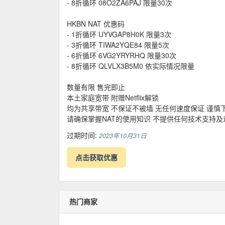
- 8折循环 08O2ZA6PAJ 限量30次
HKBN NAT 优惠码
- 1折循环 UYVGAP8H0K 限量3次
- 3折循环 TIWA2YQE84 限量5次
- 6折循环 6VG2YRYRHQ 限量30次
- 8折循环 QLVLX3B5M0 依实际情况限量
数量有限 售完即止
本土家庭宽带 附赠Netflix解锁
均为共享带宽 不保证不被墙 无任何速度保证 谨慎
请确保掌握NAT的使用知识 不提供任何技术支持及
过期时间:
2023年10月31日
点击获取优惠
热门商家