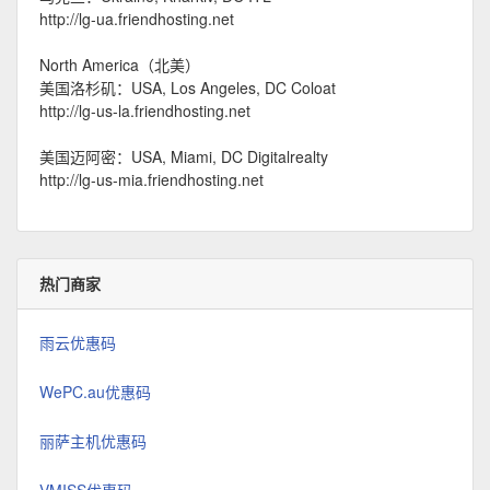
http://lg-ua.friendhosting.net
North America（北美）
美国洛杉矶：USA, Los Angeles, DC Coloat
http://lg-us-la.friendhosting.net
美国迈阿密：USA, Miami, DC Digitalrealty
http://lg-us-mia.friendhosting.net
热门商家
雨云优惠码
WePC.au优惠码
丽萨主机优惠码