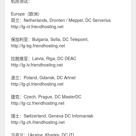
机房测试：
Europe（欧洲）
荷兰：Netherlands, Dronten / Meppel, DC Serverius
http://lg-nl.friendhosting.net
保加利亚：Bulgaria, Sofia, DC Telepoint,
http://lg-bg.friendhosting.net
拉脱维亚：Latvia, Riga, DC DEAC
http://lg-lv.friendhosting.net
波兰：Poland, Gdansk, DC Artnet
http://lg-pl.friendhosting.net
捷克：Czech, Prague, DC MasterDC
http://lg-cz.friendhosting.net
瑞士：Switzerland, Geneva DC Infomaniak
http://lg-ch.friendhosting.net
乌克兰：Ukraine, Kharkiv, DC ITL